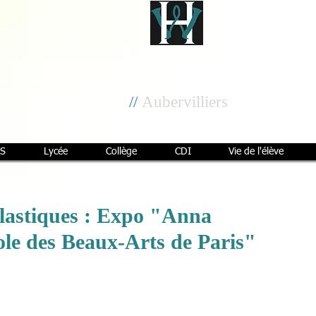
Cité scolaire
Henri Wallon
//
Aubervilliers
S
Lycée
Collège
CDI
Vie de l'élève
Plastiques : Expo "Anna
ole des Beaux-Arts de Paris"