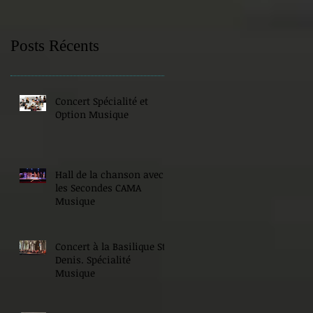
Posts Récents
Concert Spécialité et
Option Musique
Hall de la chanson avec
les Secondes CAMA
Musique
Concert à la Basilique St
Denis. Spécialité
Musique