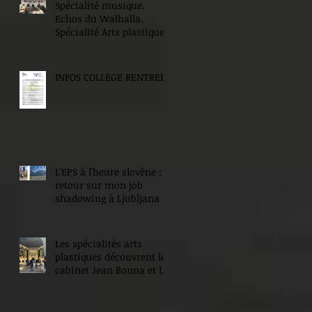
Spécialité musique.
Echos du Walhalla.
Spécialité Arts plastiques.
INFOS COLLEGE RENTREE
L'EPS à l'heure slovène :
retour sur mon job
shadowing à Ljubljana
Les spécialités arts
plastiques découvrent le
cabinet Jean Bonna et les
Beaux-Arts de Paris