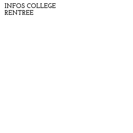
INFOS COLLEGE
Portes ouvertes
RENTREE
collège-lycée samedi
07 février