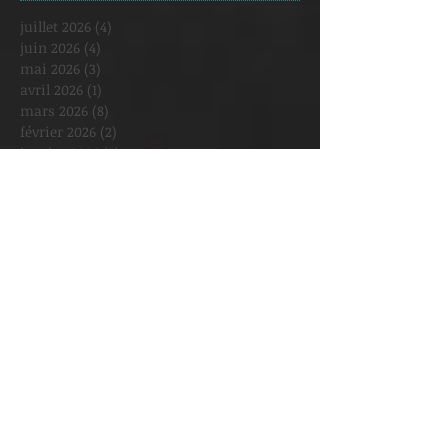
juillet 2026
(4)
4 posts
juin 2026
(4)
4 posts
mai 2026
(3)
3 posts
avril 2026
(1)
1 post
mars 2026
(8)
8 posts
février 2026
(2)
2 posts
janvier 2026
(5)
5 posts
décembre 2025
(2)
2 posts
novembre 2025
(1)
1 post
octobre 2025
(3)
3 posts
septembre 2025
(3)
3 posts
août 2025
(1)
1 post
juillet 2025
(1)
1 post
juin 2025
(2)
2 posts
mai 2025
(6)
6 posts
avril 2025
(4)
4 posts
mars 2025
(6)
6 posts
février 2025
(8)
8 posts
janvier 2025
(2)
2 posts
décembre 2024
(3)
3 posts
novembre 2024
(5)
5 posts