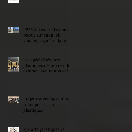
L'EPS à l'heure slovène :
retour sur mon job
shadowing à Ljubljana
Les spécialités arts
plastiques découvrent le
cabinet Jean Bonna et les
Beaux-Arts de Paris
Projet Louvre. Spécialité
musique et arts
plastiques
Spé arts plastiques //