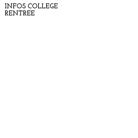
INFOS COLLEGE
Portes ouvertes
RENTREE
collège-lycée samedi
07 février