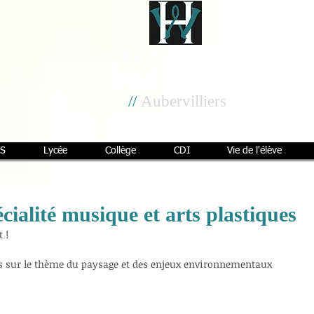
Cité scolaire
Henri Wallon
//
Aubervilliers
S
Lycée
Collège
CDI
Vie de l'élève
cialité musique et arts plastiques
 !
es sur le thème du paysage et des enjeux environnementaux