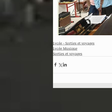
Lycée - Sorties et voyages
Lycée Musique
Sorties et voyages