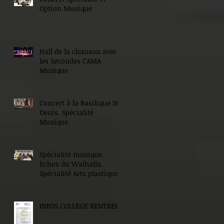
Option Musique
Hall de la chanson avec
les Secondes CAMA
Musique
Concert à la Basilique St
Denis. Spécialité
Musique
Spécialité musique.
Echos du Walhalla.
Spécialité Arts plastiques.
INFOS COLLEGE RENTREE