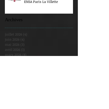
ENSA Paris La Villette
Archives
juillet 2026
(4)
4 posts
juin 2026
(4)
4 posts
mai 2026
(3)
3 posts
avril 2026
(1)
1 post
mars 2026
(8)
8 posts
février 2026
(2)
2 posts
janvier 2026
(5)
5 posts
décembre 2025
(2)
2 posts
novembre 2025
(1)
1 post
octobre 2025
(3)
3 posts
septembre 2025
(3)
3 posts
août 2025
(1)
1 post
juillet 2025
(1)
1 post
juin 2025
(2)
2 posts
mai 2025
(6)
6 posts