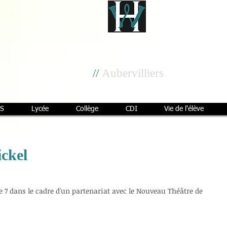
Cité scolaire
Henri Wallon
//
Aubervilliers
S
Lycée
Collège
CDI
Vie de l'élève
ickel
e 7 dans le cadre d'un partenariat avec le Nouveau Théâtre de 