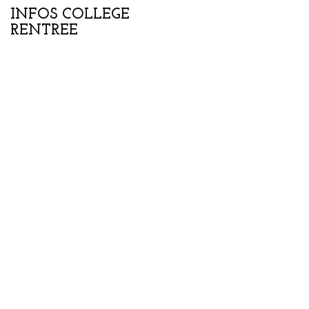
INFOS COLLEGE
Portes ouvertes
RENTREE
collège-lycée samedi
07 février