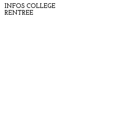
INFOS COLLEGE
Portes ouvertes
RENTREE
collège-lycée samedi
07 février