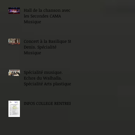
Hall de la chanson avec
les Secondes CAMA
Musique
Concert à la Basilique St
Denis. Spécialité
Musique
Spécialité musique.
Echos du Walhalla.
Spécialité Arts plastiques.
INFOS COLLEGE RENTREE