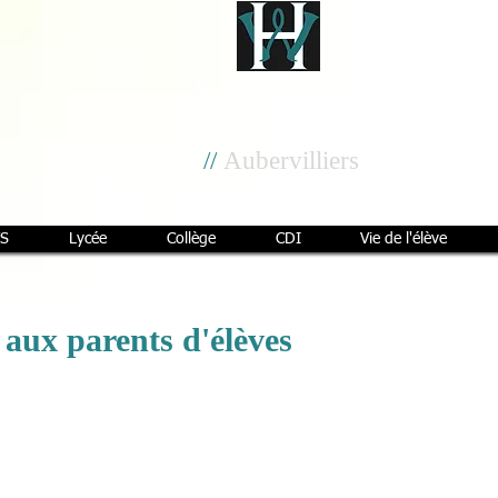
Cité scolaire
Henri Wallon
//
Aubervilliers
S
Lycée
Collège
CDI
Vie de l'élève
 aux parents d'élèves