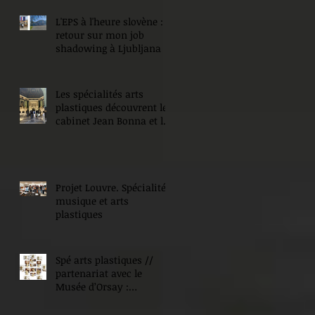
L'EPS à l'heure slovène :
retour sur mon job
shadowing à Ljubljana
Les spécialités arts
plastiques découvrent le
cabinet Jean Bonna et les
Beaux-Arts de Paris
Projet Louvre. Spécialité
musique et arts
plastiques
Spé arts plastiques //
partenariat avec le
Musée d’Orsay :
Expositions !