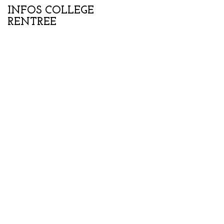
INFOS COLLEGE
Portes ouvertes
RENTREE
collège-lycée samedi
07 février