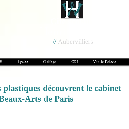
Cité scolaire
Henri Wallon
//
Aubervilliers
S
Lycée
Collège
CDI
Vie de l'élève
s plastiques découvrent le cabinet
 Beaux-Arts de Paris