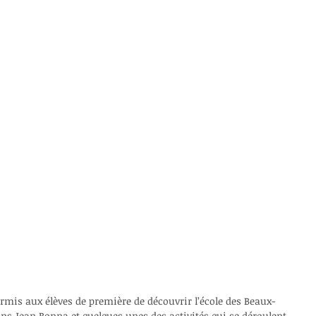
mis aux élèves de première de découvrir l’école des Beaux-
sins Jean Bonna et quelques unes des activités qui se déroulent 