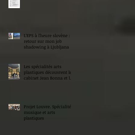
L'EPS à l'heure slovène :
retour sur mon job
shadowing à Ljubljana
Les spécialités arts
plastiques découvrent le
cabinet Jean Bonna et les
Beaux-Arts de Paris
Projet Louvre. Spécialité
musique et arts
plastiques