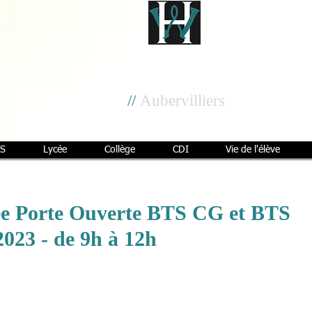
Cité scolaire
Henri Wallon
//
Aubervilliers
S
Lycée
Collège
CDI
Vie de l'élève
e Porte Ouverte BTS CG et BTS
2023 - de 9h à 12h