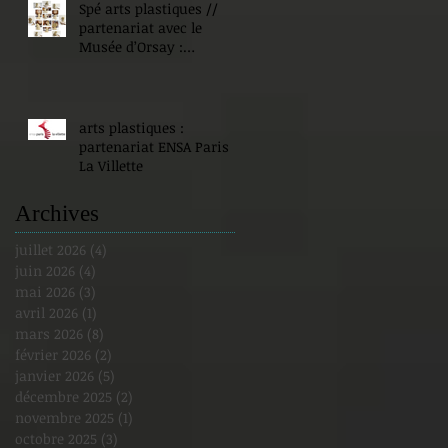
Spé arts plastiques //
partenariat avec le
Musée d’Orsay :
Expositions !
arts plastiques :
partenariat ENSA Paris
La Villette
Archives
juillet 2026
(4)
4 posts
juin 2026
(4)
4 posts
mai 2026
(3)
3 posts
avril 2026
(1)
1 post
mars 2026
(8)
8 posts
février 2026
(2)
2 posts
janvier 2026
(5)
5 posts
décembre 2025
(2)
2 posts
novembre 2025
(1)
1 post
octobre 2025
(3)
3 posts