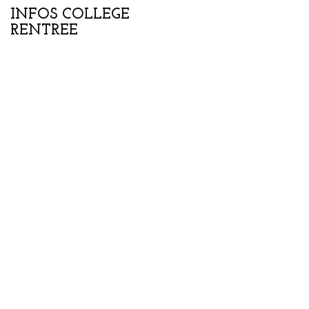
INFOS COLLEGE
Portes ouvertes
RENTREE
collège-lycée samedi
07 février