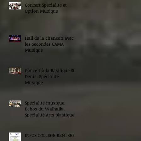
Concert Spécialité et
Option Musique
Hall de la chanson avec
les Secondes CAMA
Musique
Concert à la Basilique St
Denis. Spécialité
Musique
Spécialité musique.
Echos du Walhalla.
Spécialité Arts plastiques.
INFOS COLLEGE RENTREE