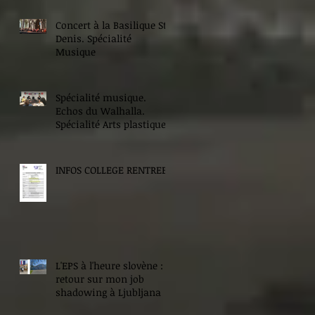
Concert à la Basilique St
Denis. Spécialité
Musique
Spécialité musique.
Echos du Walhalla.
Spécialité Arts plastiques.
INFOS COLLEGE RENTREE
L'EPS à l'heure slovène :
retour sur mon job
shadowing à Ljubljana