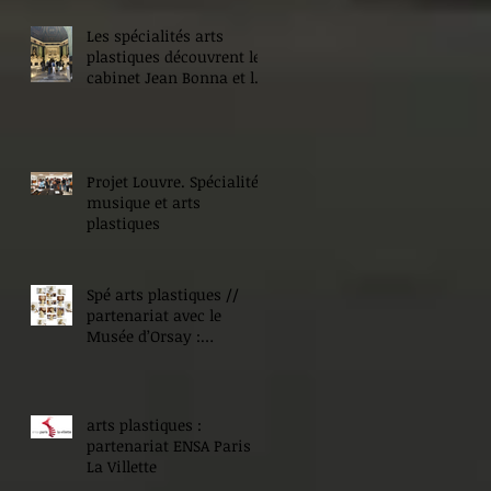
Les spécialités arts
plastiques découvrent le
cabinet Jean Bonna et les
Beaux-Arts de Paris
Projet Louvre. Spécialité
musique et arts
plastiques
Spé arts plastiques //
partenariat avec le
Musée d’Orsay :
Expositions !
arts plastiques :
partenariat ENSA Paris
La Villette