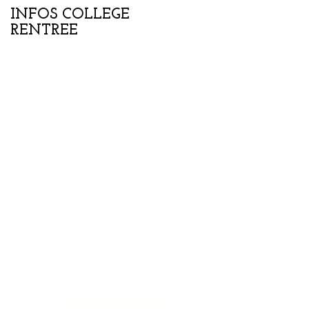
INFOS COLLEGE
Portes ouvertes
RENTREE
collège-lycée samedi
07 février