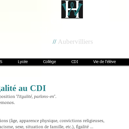
Cité scolaire
Henri Wallon
//
Aubervilliers
S
Lycée
Collège
CDI
Vie de l'élève
galité au CDI
position "
l'Egalité, parlons-en
". 
kemonos.
ions (âge, apparence physique, convictions religieuses, 
cisme, sexe, situation de famille, etc.), Égalité …