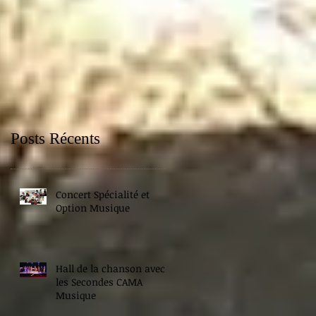
Posts Récents
Concert Spécialité et
Option Musique
Hall de la chanson avec
les Secondes CAMA
Musique