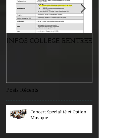
INFOS COLLEGE RENTREE
Portes ouvertes
samedi 07 févr
Posts Récents
Concert Spécialité et Option
Musique