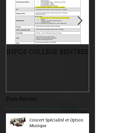
INFOS COLLEGE RENTREE
Portes ouvertes
samedi 07 févr
Posts Récents
Concert Spécialité et Option
Musique