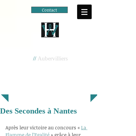
Contact
Cité scolaire
Henri Wallon
//
Aubervilliers
Des Secondes à Nantes
Après leur victoire au concours « 
La 
Flamme de l’Egalité
 » grâce à leur 