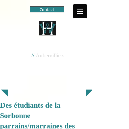
Contact
Cité scolaire
Henri Wallon
//
Aubervilliers
Des étudiants de la
Sorbonne
parrains/marraines des