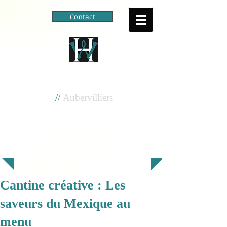
Contact
Cité scolaire
Henri Wallon
//
Aubervilliers
Cantine créative : Les
saveurs du Mexique au
menu