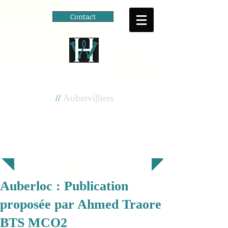
Contact
Cité scolaire
Henri Wallon
//
Aubervilliers
Auberloc : Publication
proposée par Ahmed Traore
BTS MCO2