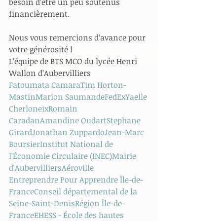
besoin d’être un peu soutenus 
financièrement.
Nous vous remercions d’avance pour 
votre générosité !
L’équipe de BTS MCO du lycée Henri 
Wallon d’Aubervilliers
Fatoumata Camara
Tim Horton-
Mastin
Marion Saumande
FedEx
Yaelle 
Cherloneix
Romain 
Caradan
Amandine Oudart
Stephane 
Girard
Jonathan Zuppardo
Jean-Marc 
Boursier
Institut National de 
l'Économie Circulaire (INEC)
Mairie 
d'Aubervilliers
Aéroville
Entreprendre Pour Apprendre Île-de-
France
Conseil départemental de la 
Seine-Saint-Denis
Région Île-de-
France
EHESS - École des hautes 