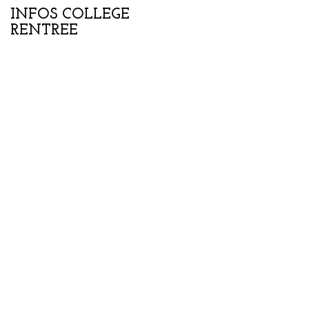
INFOS COLLEGE
Portes ouvertes
RENTREE
collège-lycée samedi
07 février