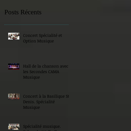
Posts Récents
Concert Spécialité et
Option Musique
Hall de la chanson avec
les Secondes CAMA
Musique
Concert à la Basilique St
Denis. Spécialité
Musique
Spécialité musique.