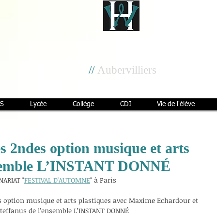
Cité scolaire
Henri Wallon
//
Aubervilliers
S
Lycée
Collège
CDI
Vie de l'élève
les 2ndes option musique et arts
ensemble L’INSTANT DONNÉ
NARIAT "
FESTIVAL D'AUTOMNE
" à Paris
es option musique et arts plastiques avec Maxime Echardour et 
teffanus de l’ensemble L’INSTANT DONNÉ