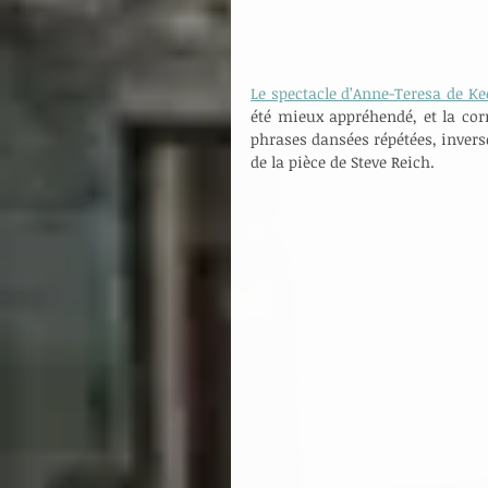
Le spectacle d’Anne-Teresa de K
été mieux appréhendé, et la corre
phrases dansées répétées, inversé
de la pièce de Steve Reich.