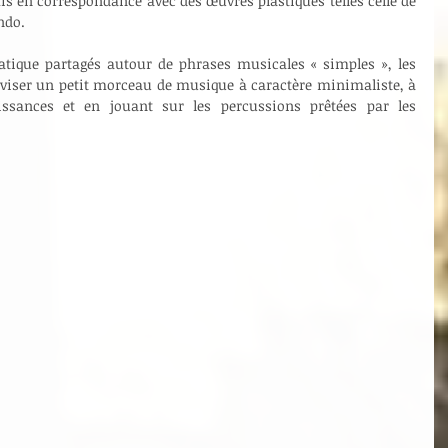
en correspondance avec des œuvres plastiques telles celle de 
ndo.
tique partagés autour de phrases musicales « simples », les 
oviser un petit morceau de musique à caractère minimaliste, à 
issances et en jouant sur les percussions prêtées par les 