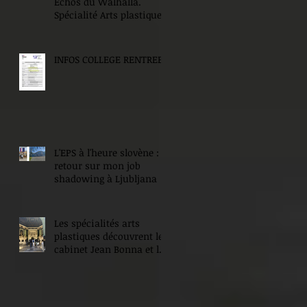
Echos du Walhalla.
Spécialité Arts plastiques.
INFOS COLLEGE RENTREE
L'EPS à l'heure slovène :
retour sur mon job
shadowing à Ljubljana
Les spécialités arts
plastiques découvrent le
cabinet Jean Bonna et les
Beaux-Arts de Paris