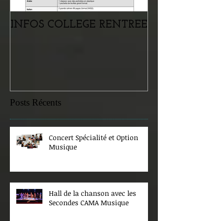
INFOS COLLEGE RENTREE
Portes ouvertes
samedi 07 févr
Posts Récents
Concert Spécialité et Option
Musique
Hall de la chanson avec les
Secondes CAMA Musique