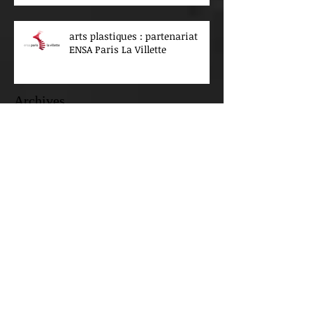
arts plastiques : partenariat
ENSA Paris La Villette
Archives
juillet 2026
(4)
4 posts
juin 2026
(4)
4 posts
mai 2026
(3)
3 posts
avril 2026
(1)
1 post
mars 2026
(8)
8 posts
février 2026
(2)
2 posts
janvier 2026
(5)
5 posts
décembre 2025
(2)
2 posts
novembre 2025
(1)
1 post
octobre 2025
(3)
3 posts
septembre 2025
(3)
3 posts
août 2025
(1)
1 post