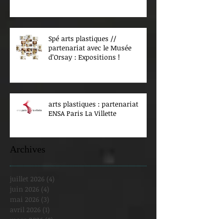
Spé arts plastiques //
partenariat avec le Musée
d’Orsay : Expositions !
arts plastiques : partenariat
ENSA Paris La Villette
Archives
juillet 2026
(4)
4 posts
juin 2026
(4)
4 posts
mai 2026
(3)
3 posts
avril 2026
(1)
1 post