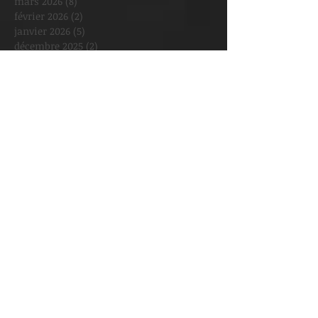
mars 2026
(8)
8 posts
février 2026
(2)
2 posts
janvier 2026
(5)
5 posts
décembre 2025
(2)
2 posts
novembre 2025
(1)
1 post
octobre 2025
(3)
3 posts
septembre 2025
(3)
3 posts
août 2025
(1)
1 post
juillet 2025
(1)
1 post
juin 2025
(2)
2 posts
mai 2025
(6)
6 posts
avril 2025
(4)
4 posts
mars 2025
(6)
6 posts
février 2025
(8)
8 posts
janvier 2025
(2)
2 posts
décembre 2024
(3)
3 posts
novembre 2024
(5)
5 posts
octobre 2024
(2)
2 posts
septembre 2024
(6)
6 posts
août 2024
(1)
1 post
mai 2024
(2)
2 posts
avril 2024
(3)
3 posts