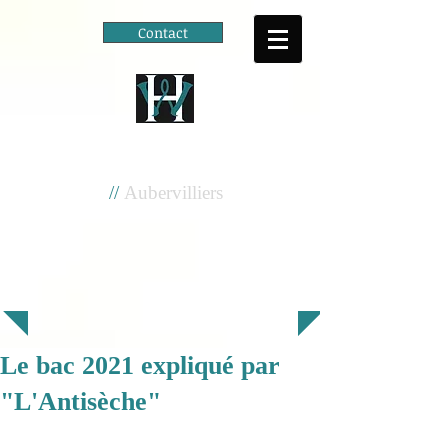
Contact
Cité scolaire
Henri Wallon
//
Aubervilliers
Le bac 2021 expliqué par
"L'Antisèche"