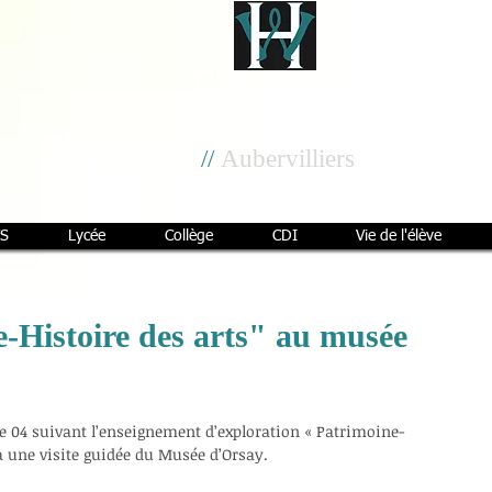
Cité scolaire
Henri Wallon
//
Aubervilliers
S
Lycée
Collège
CDI
Vie de l'élève
e-Histoire des arts" au musée
de 04 suivant l’enseignement d’exploration « Patrimoine-
 à une visite guidée du Musée d’Orsay.