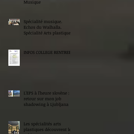
Musique
Spécialité musique.
Echos du Walhalla.
Spécialité Arts plastiques.
INFOS COLLEGE RENTREE
L'EPS à l'heure slovène :
retour sur mon job
shadowing à Ljubljana
Les spécialités arts
plastiques découvrent le