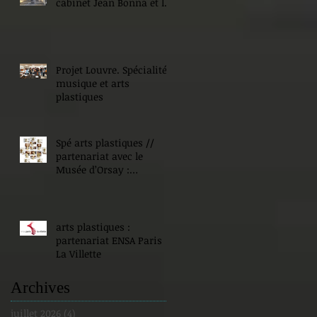
cabinet Jean Bonna et les
Beaux-Arts de Paris
Projet Louvre. Spécialité
musique et arts
plastiques
Spé arts plastiques //
partenariat avec le
Musée d’Orsay :
Expositions !
arts plastiques :
partenariat ENSA Paris
La Villette
Archives
juillet 2026
(4)
4 posts