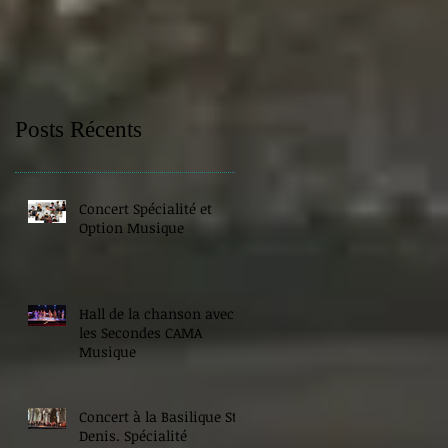
Posts Récents
Concert Spécialité et
Option Musique
Hall de la chanson avec
les Secondes CAMA
Musique
Concert à la Basilique St
Denis. Spécialité