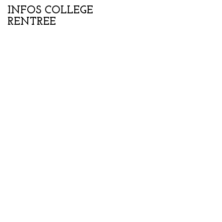
INFOS COLLEGE
Portes ouvertes
RENTREE
collège-lycée samedi
07 février