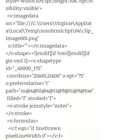
style='width:109.5pt;height:108.75pt;vi
sibility:visible'>
 <v:imagedata 
src="file:///C:\Users\Virginie\AppDat
a\Local\Temp\msohtmlclip1\04\clip_
image001.png"
  o:title=""></v:imagedata>
</v:shape><![endif][if !vml][endif][if 
gte vml 1]><v:shapetype 
id="_x0000_t75"
 coordsize="21600,21600" o:spt="75" 
o:preferrelative="t" 
path="m@4@5l@4@11@9@11@9@5xe"
 filled="f" stroked="f">
 <v:stroke joinstyle="miter">
</v:stroke>
 <v:formulas>
  <v:f eqn="if lineDrawn 
pixelLineWidth 0"></v:f>