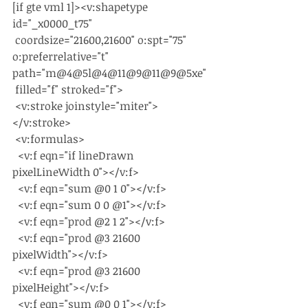
[if gte vml 1]><v:shapetype 
id="_x0000_t75"
 coordsize="21600,21600" o:spt="75" 
o:preferrelative="t" 
path="m@4@5l@4@11@9@11@9@5xe"
 filled="f" stroked="f">
 <v:stroke joinstyle="miter">
</v:stroke>
 <v:formulas>
  <v:f eqn="if lineDrawn 
pixelLineWidth 0"></v:f>
  <v:f eqn="sum @0 1 0"></v:f>
  <v:f eqn="sum 0 0 @1"></v:f>
  <v:f eqn="prod @2 1 2"></v:f>
  <v:f eqn="prod @3 21600 
pixelWidth"></v:f>
  <v:f eqn="prod @3 21600 
pixelHeight"></v:f>
  <v:f eqn="sum @0 0 1"></v:f>