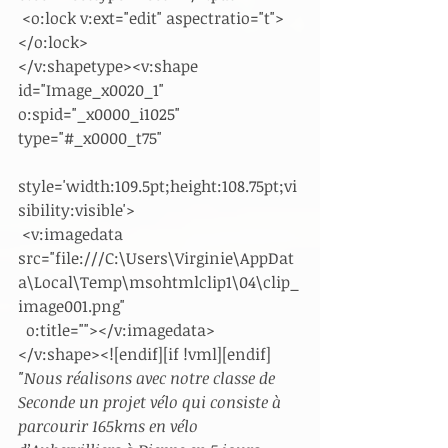
 <o:lock v:ext="edit" aspectratio="t">
</o:lock>
</v:shapetype><v:shape 
id="Image_x0020_1" 
o:spid="_x0000_i1025" 
type="#_x0000_t75"
style='width:109.5pt;height:108.75pt;vi
sibility:visible'>
 <v:imagedata 
src="file:///C:\Users\Virginie\AppDat
a\Local\Temp\msohtmlclip1\04\clip_
image001.png"
  o:title=""></v:imagedata>
</v:shape><![endif][if !vml][endif]
"Nous réalisons avec notre classe de 
Seconde un projet vélo qui consiste à 
parcourir 165kms en vélo 