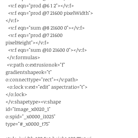
  <v:f eqn="prod @6 1 2"></v:f>
  <v:f eqn="prod @7 21600 pixelWidth">
</v:f>
  <v:f eqn="sum @8 21600 0"></v:f>
  <v:f eqn="prod @7 21600 
pixelHeight"></v:f>
  <v:f eqn="sum @10 21600 0"></v:f>
 </v:formulas>
 <v:path o:extrusionok="f" 
gradientshapeok="t" 
o:connecttype="rect"></v:path>
 <o:lock v:ext="edit" aspectratio="t">
</o:lock>
</v:shapetype><v:shape 
id="Image_x0020_1" 
o:spid="_x0000_i1025" 
type="#_x0000_t75"