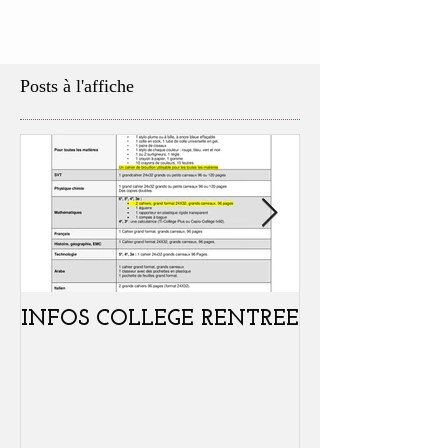
Posts à l'affiche
INFOS COLLEGE RENTREE
Portes ouvertes
samedi 07 févr