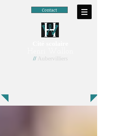
Contact
Cité scolaire
Henri Wallon
//
Aubervilliers