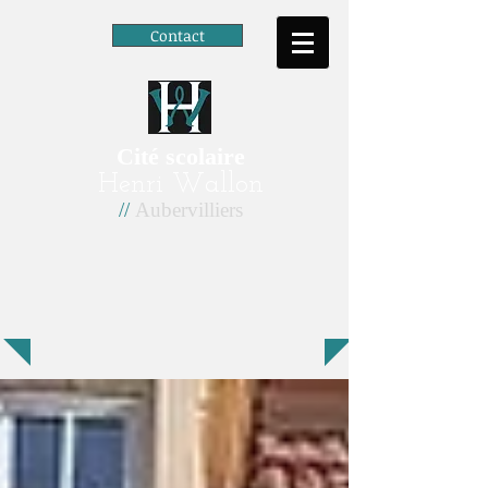
Contact
Cité scolaire
Henri Wallon
//
Aubervilliers